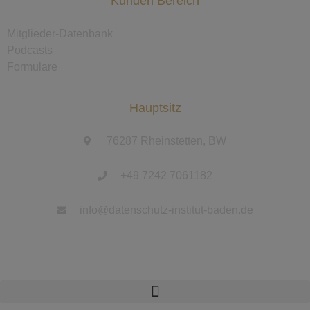
Kunden Bereich
Mitglieder-Datenbank
Podcasts
Formulare
Hauptsitz
76287 Rheinstetten, BW
+49 7242 7061182
info@datenschutz-institut-baden.de