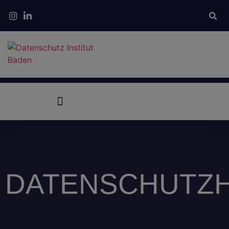
Seminare & Schulungen
DATENSCHUTZH