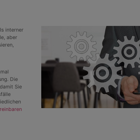
s interner
le, aber
ieren,
nmal
ung. Die
damit Sie
fälle
iedlichen
ereinbaren