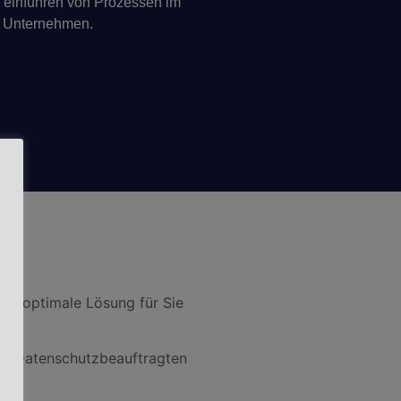
d einführen von Prozessen im
Unternehmen.
ie optimale Lösung für Sie
nes Datenschutzbeauftragten