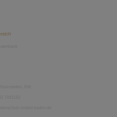
reich
Datenbank
Rheinstetten, BW
42 7061182
tenschutz-institut-baden.de