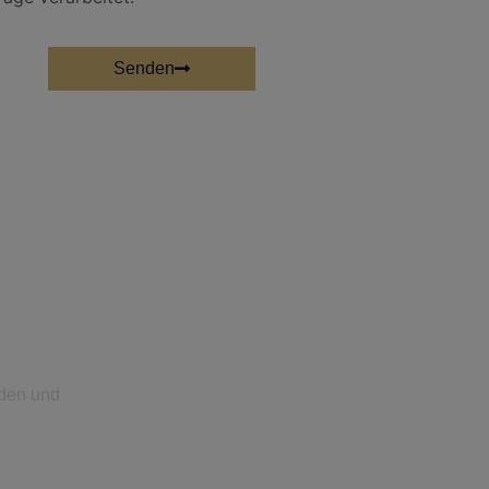
Senden
lden und