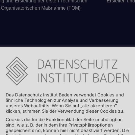
g und Erstellung der ersten Technischen
Erstellen un
 Organisatorischen Maßnahme (TOM).
tungen
Das Datenschutz Institut Baden verwendet Cookies und
ähnliche Technologien zur Analyse und Verbesserung
andere Schwerpunkte. Sprechen Sie mit uns, so dass wir d
unseres Webauftritts. Wenn Sie auf „alle akzeptieren"
klicken, stimmen Sie der Verwendung dieser Cookies zu.
Cookies die für die Funktionalität der Seite unabdingbar
rstützend zur Seite stehen oder eigenständig Aufgaben ei
sind, wie z. B. der in dem Ihre Privatsphäreoptionen
längerfristig vereinbart werden.
gespeichert sind, können hier nicht deaktiviert werden. Die