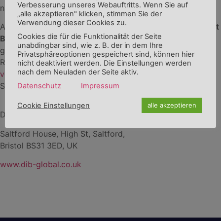
Verbesserung unseres Webauftritts. Wenn Sie auf
nach Art. 27 UK GDPR bestimmen.
„alle akzeptieren" klicken, stimmen Sie der
Verwendung dieser Cookies zu.
Aufgrund dieser Bestimmung hat das
Datenschutz Institut
Cookies die für die Funktionalität der Seite
Baden
eine Repräsentanz im Vereinigten Königreich
unabdingbar sind, wie z. B. der in dem Ihre
gegründet und kann Ihnen als Unternehmen eine
Privatsphäreoptionen gespeichert sind, können hier
Repräsentanz im Vereinigten Königreich anbieten. Bitte
nicht deaktiviert werden. Die Einstellungen werden
nach dem Neuladen der Seite aktiv.
vereinbaren Sie hierzu einen Termin
mit uns, wir beraten
Sie gerne zu dem Thema.
Datenschutz
Impressum
Cookie Einstellungen
alle akzeptieren
DIB global UK
Saltford House, High St, Saltford,
Bristol BS31 3ED, UK
www.dib-global.co.uk