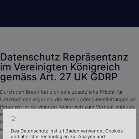
Datenschutz Repräsentanz
im Vereinigten Königreich
gemäss Art. 27 UK GDRP
Durch den Brexit hat sich eine zusätzliche Pflicht für
Unternehmen ergeben, die Waren oder Dienstleitungen an
Personen im Vereinigten Königreich zum Verkauf anbieten
oder das Profiling von Personen im Vereinigten Königreich
betreiben. Diese Unternehmen müssen jetzt, unabhängig
ob sie schon einen Datenschutzbeauftragten haben, einen
Das Datenschutz Institut Baden verwendet Cookies
zusätzlichen Repräsentanten im Vereinigten Königreich
und ähnliche Technologien zur Analyse und